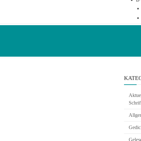
KATE
Aktuel
Schrif
Allge
Gedic
Geles