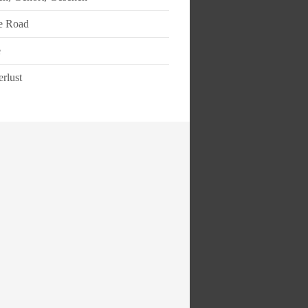
e Road
e
rlust