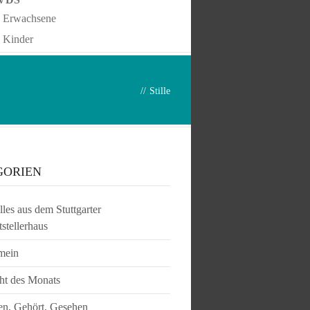
Erwachsene
Kinder
//
Stille
GORIEN
les aus dem Stuttgarter
tstellerhaus
mein
ht des Monats
en, Gehört, Gesehen