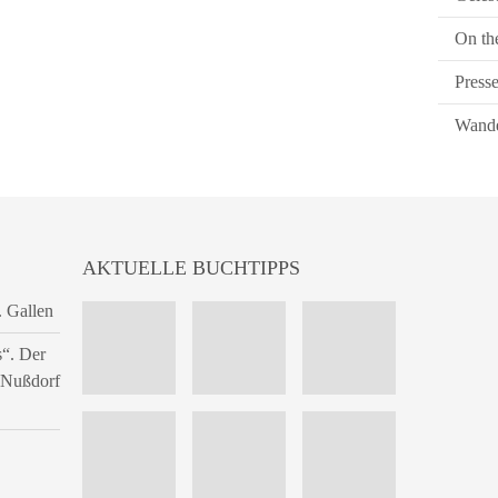
On th
Press
Wande
AKTUELLE BUCHTIPPS
. Gallen
s“. Der
n Nußdorf