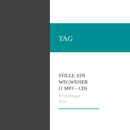
TAG
STILLE. EIN
WEGWEISER
(1 MP3 – CD)
Erling Kagge
,
Stille