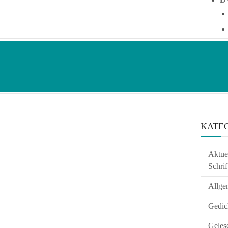
KATE
Aktuel
Schrif
Allge
Gedic
Geles