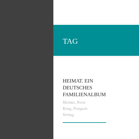
TAG
HEIMAT. EIN
DEUTSCHES
FAMILIENALBUM
Heimat
,
Nora
Krug
,
Penguin
Verlag