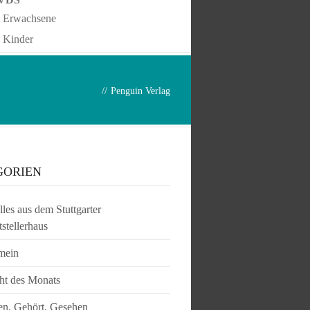
Erwachsene
Kinder
//
Penguin Verlag
GORIEN
les aus dem Stuttgarter
tstellerhaus
mein
ht des Monats
en, Gehört, Gesehen