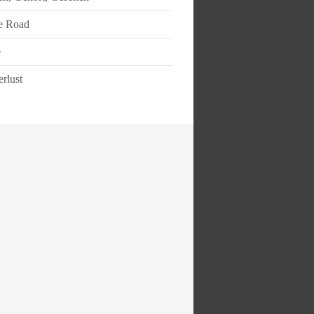
e Road
e
rlust