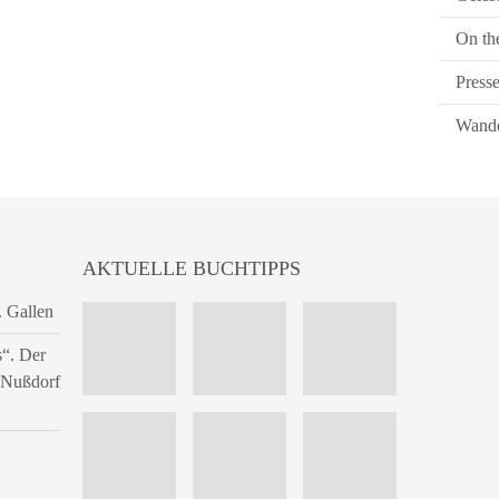
On th
Press
Wande
AKTUELLE BUCHTIPPS
. Gallen
s“. Der
n Nußdorf