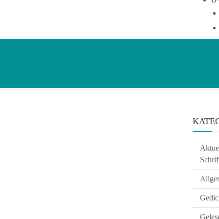
KATE
Aktuel
Schrif
Allge
Gedic
Geles