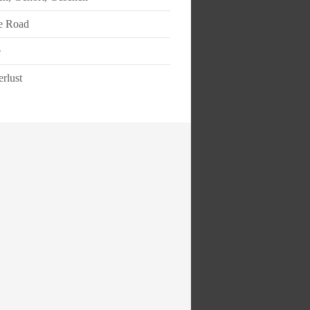
e Road
e
rlust