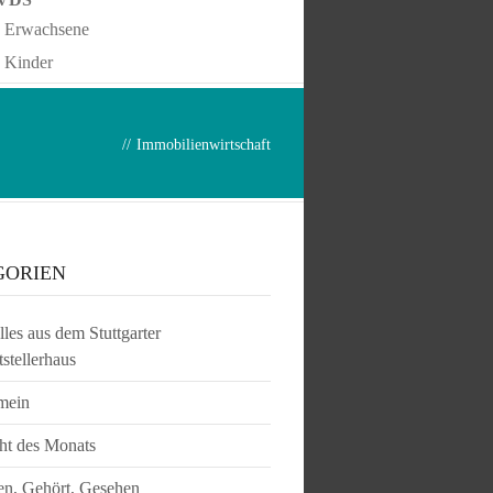
Erwachsene
Kinder
//
Immobilienwirtschaft
GORIEN
les aus dem Stuttgarter
tstellerhaus
mein
ht des Monats
en, Gehört, Gesehen