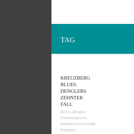
TAG
KREUZBERG
BLUES.
DENGLERS
ZEHNTER
FALL
Berlin
,
Dengler
,
Finanzindustrie
,
Immobilienwirtschaft
,
Stuttgart
,