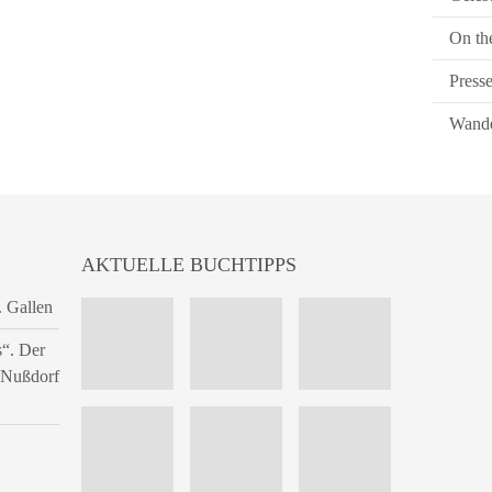
On th
Press
Wande
AKTUELLE BUCHTIPPS
. Gallen
s“. Der
n Nußdorf