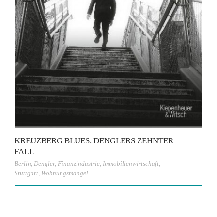
KREUZBERG BLUES. DENGLERS ZEHNTER
FALL
Berlin
,
Dengler
,
Finanzindustrie
,
Immobilienwirtschaft
,
Stuttgart
,
Wohnungsmangel