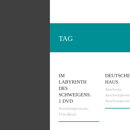
TAG
IM
DEUTSCHE
LABYRINTH
HAUS
DES
Auschwitz
,
SCHWEIGENS.
Auschwitzproze
1 DVD
Auschwitzproze
Auschwitzprozesse
,
Fritz Bauer