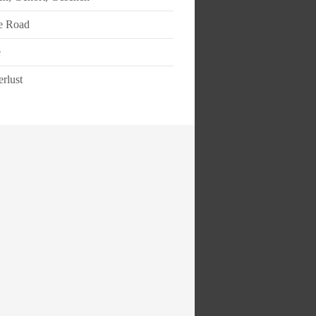
e Road
e
rlust