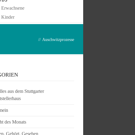
Erwachsene
Kinder
//
Auschwitzprozesse
GORIEN
les aus dem Stuttgarter
tstellerhaus
mein
ht des Monats
en, Gehört, Gesehen