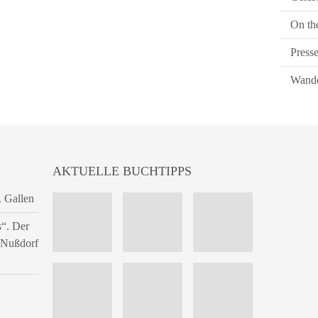
On th
Press
Wande
AKTUELLE BUCHTIPPS
. Gallen
s“. Der
n Nußdorf