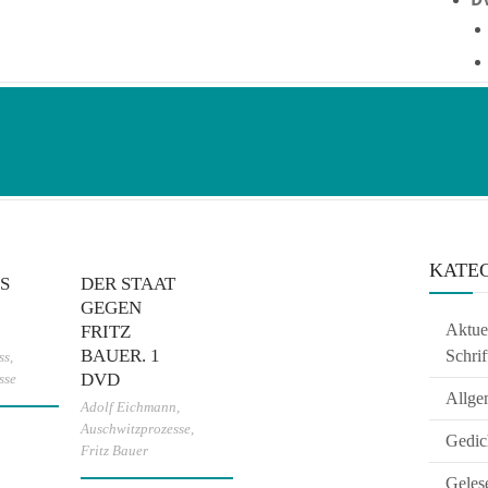
KATE
S
DER STAAT
GEGEN
Aktuel
FRITZ
BAUER. 1
Schrif
ss
,
DVD
sse
Allge
Adolf Eichmann
,
Auschwitzprozesse
,
Gedic
Fritz Bauer
Geles