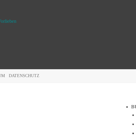
orlieben
UM
DATENSCHUTZ
B