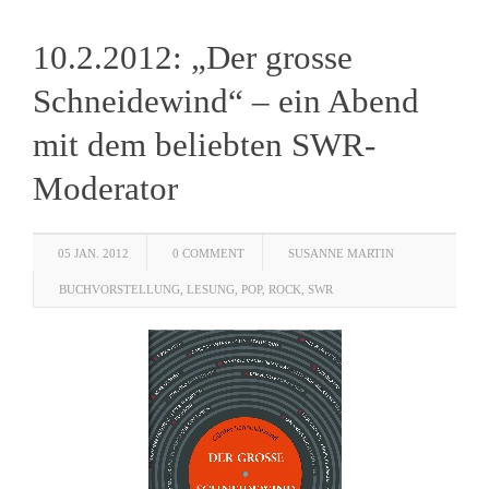
10.2.2012: „Der grosse
Schneidewind“ – ein Abend
mit dem beliebten SWR-
Moderator
05 JAN. 2012
0 COMMENT
SUSANNE MARTIN
BUCHVORSTELLUNG
,
LESUNG
,
POP
,
ROCK
,
SWR