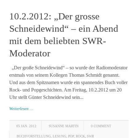
10.2.2012: „Der grosse
Schneidewind“ – ein Abend
mit dem beliebten SWR-
Moderator
„Der große Schneidewind“ – so wurde der Radiomoderator
erstmals von seinem Kollegen Thomas Schmidt genannt.
Und aus dem Spitznamen wurde ein spannendes Buch voller
Rock- und Popgeschichten. Am Freitag, 10.2.2012 um 20
Uhr stellt Günter Schneidewind sein...
Weiterlesen …
05 JAN. 2012
SUSANNE MARTIN
0 COMMENT
BUCHVORSTELLUNG
,
LESUNG
,
POP
,
ROCK
,
SWR