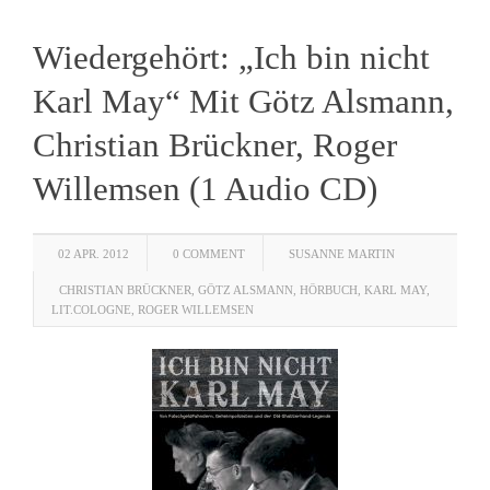
Wiedergehört: „Ich bin nicht
Karl May“ Mit Götz Alsmann,
Christian Brückner, Roger
Willemsen (1 Audio CD)
02 APR. 2012
0 COMMENT
SUSANNE MARTIN
CHRISTIAN BRÜCKNER
,
GÖTZ ALSMANN
,
HÖRBUCH
,
KARL MAY
,
LIT.COLOGNE
,
ROGER WILLEMSEN