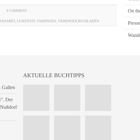
On th
0 COMMENT
 NAZARET
,
LESEFESTE VAIHINGEN
,
VAIHINGER BUCHLADEN
Press
Wande
AKTUELLE BUCHTIPPS
. Gallen
s“. Der
n Nußdorf