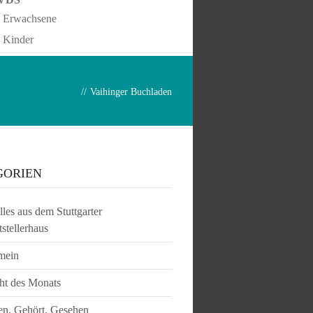
Erwachsene
Kinder
//
Vaihinger Buchladen
GORIEN
les aus dem Stuttgarter
tstellerhaus
mein
ht des Monats
en, Gehört, Gesehen