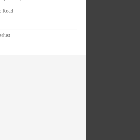
e Road
e
rlust