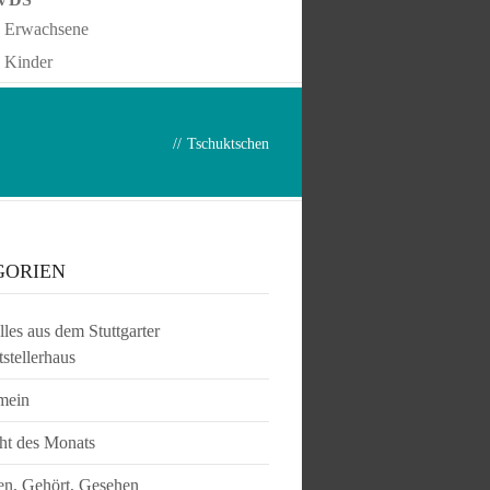
Erwachsene
Kinder
//
Tschuktschen
GORIEN
les aus dem Stuttgarter
tstellerhaus
mein
ht des Monats
en, Gehört, Gesehen