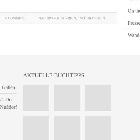
On th
0 COMMENT
NATURVOLK
,
SIBIRIEN
,
TSCHUKTSCHEN
Press
Wande
AKTUELLE BUCHTIPPS
. Gallen
s“. Der
n Nußdorf