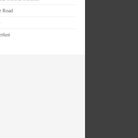
e Road
e
rlust