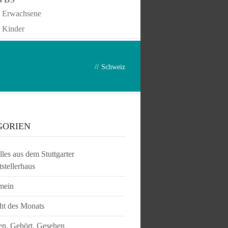
Erwachsene
Kinder
//
Schweiz
GORIEN
les aus dem Stuttgarter
tstellerhaus
mein
ht des Monats
en, Gehört, Gesehen