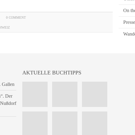
On th
0 COMMENT
Press
HWEIZ
Wande
AKTUELLE BUCHTIPPS
. Gallen
s“. Der
n Nußdorf