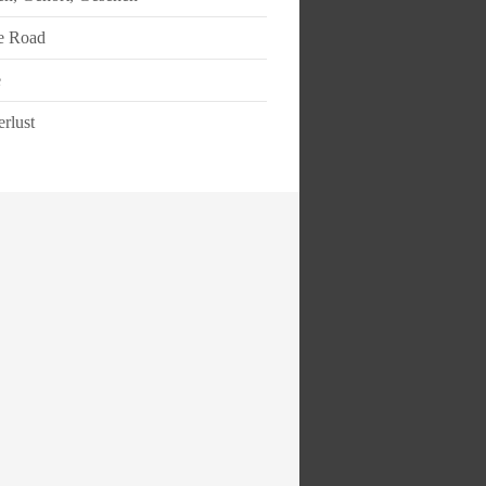
e Road
e
rlust