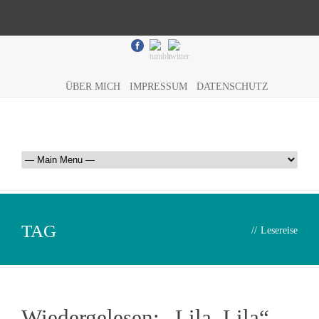
ÜBER MICH
IMPRESSUM
DATENSCHUTZ
TAG
//
Lesereise
Wiedergelesen: „Lila, Lila“