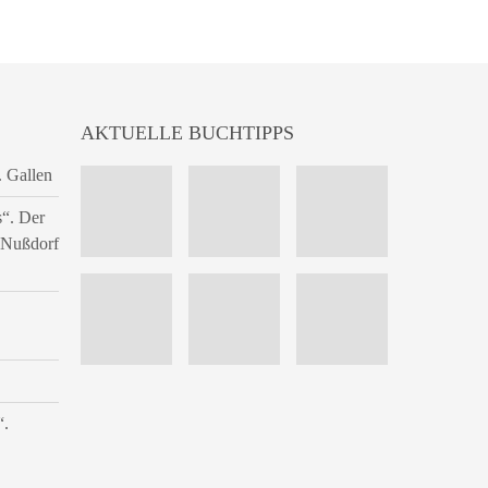
AKTUELLE BUCHTIPPS
. Gallen
s“. Der
n Nußdorf
“.