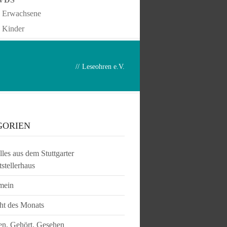
Erwachsene
Kinder
//
Leseohren e.V.
GORIEN
les aus dem Stuttgarter
tstellerhaus
mein
ht des Monats
en, Gehört, Gesehen