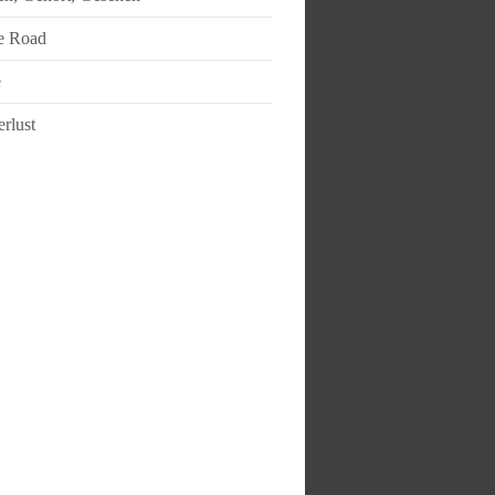
e Road
e
rlust