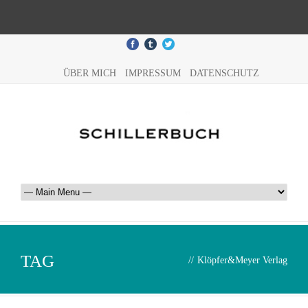
ÜBER MICH
IMPRESSUM
DATENSCHUTZ
TAG
//
Klöpfer&Meyer Verlag