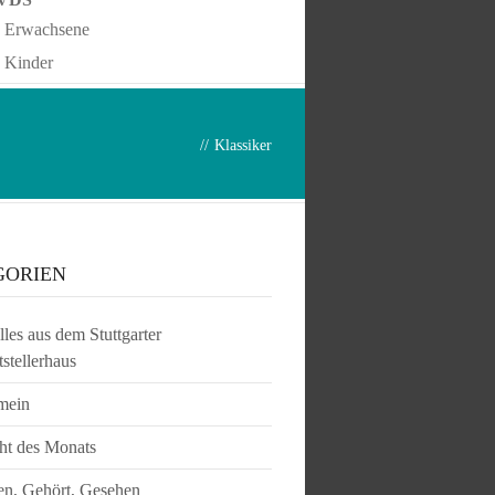
Erwachsene
Kinder
//
Klassiker
GORIEN
les aus dem Stuttgarter
tstellerhaus
mein
ht des Monats
en, Gehört, Gesehen