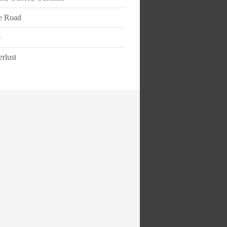
e Road
e
rlust