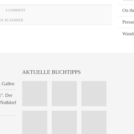
On th
0 COMMENT
EN
,
KLASSIKER
Press
Wande
AKTUELLE BUCHTIPPS
. Gallen
s“. Der
n Nußdorf