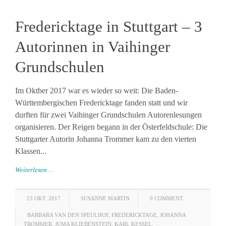
Fredericktage in Stuttgart – 3
Autorinnen in Vaihinger
Grundschulen
Im Oktber 2017 war es wieder so weit: Die Baden-
Württembergischen Fredericktage fanden statt und wir
durften für zwei Vaihinger Grundschulen Autorenlesungen
organisieren. Der Reigen begann in der Österfeldschule: Die
Stuttgarter Autorin Johanna Trommer kam zu den vierten
Klassen...
Weiterlesen …
23 OKT. 2017
SUSANNE MARTIN
0 COMMENT
BARBARA VAN DEN SPEULHOF
,
FREDERICKTAGE
,
JOHANNA
TROMMER
,
JUMA KLIEBENSTEIN
,
KARL KESSEL
,