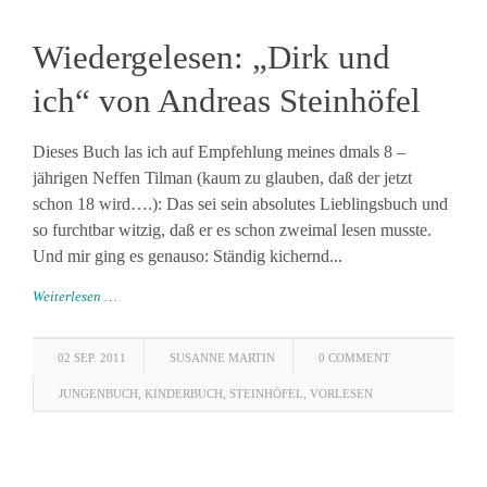
Wiedergelesen: „Dirk und
ich“ von Andreas Steinhöfel
Dieses Buch las ich auf Empfehlung meines dmals 8 –
jährigen Neffen Tilman (kaum zu glauben, daß der jetzt
schon 18 wird….): Das sei sein absolutes Lieblingsbuch und
so furchtbar witzig, daß er es schon zweimal lesen musste.
Und mir ging es genauso: Ständig kichernd...
Weiterlesen …
02 SEP. 2011
SUSANNE MARTIN
0 COMMENT
JUNGENBUCH
,
KINDERBUCH
,
STEINHÖFEL
,
VORLESEN