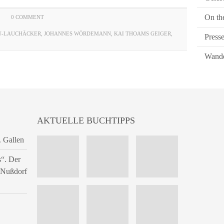
On th
0 COMMENT
U-LAUCHÄCKER
,
JOHANNES WÖRDEMANN
,
KAI THOAMS GEIGER
,
Press
Wande
AKTUELLE BUCHTIPPS
. Gallen
s“. Der
n Nußdorf