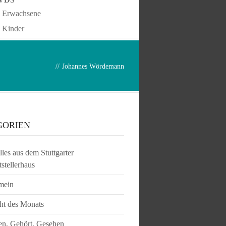
Erwachsene
Kinder
//
Johannes Wördemann
GORIEN
les aus dem Stuttgarter
tstellerhaus
mein
ht des Monats
en, Gehört, Gesehen