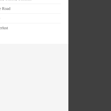
e Road
e
rlust