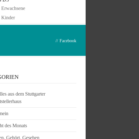
Erwachsene
Kinder
//
Facebook
GORIEN
les aus dem Stuttgarter
tstellerhaus
mein
ht des Monats
en, Gehört, Gesehen