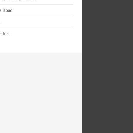
e Road
e
rlust