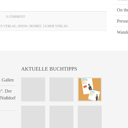
On th
0 COMMENT
Press
S VERLAG
,
MXSW
,
SKOBEE
,
ULMER VERLAG
Wande
AKTUELLE BUCHTIPPS
. Gallen
s“. Der
n Nußdorf