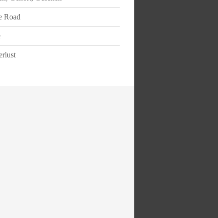
e Road
e
rlust