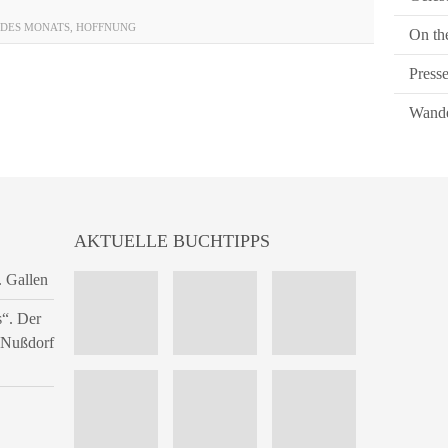
 DES MONATS
,
HOFFNUNG
On th
Press
Wande
AKTUELLE BUCHTIPPS
. Gallen
s“. Der
n Nußdorf