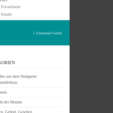
Erwachsene
Kinder
//
Emmanuel Geibel
GORIEN
les aus dem Stuttgarter
tstellerhaus
mein
ht des Monats
en, Gehört, Gesehen