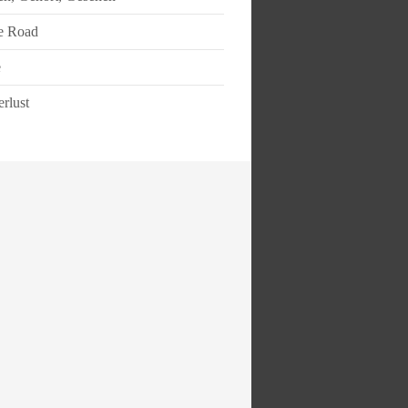
e Road
e
rlust