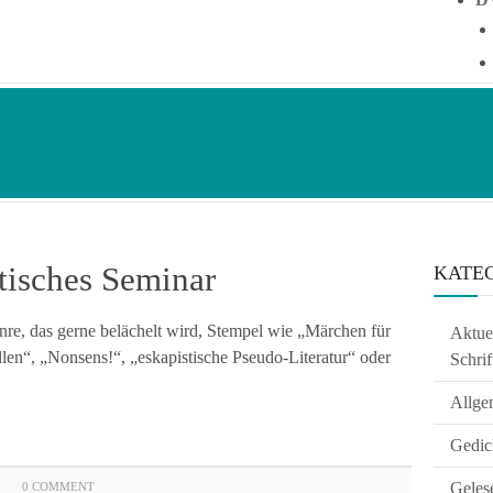
stisches Seminar
KATE
Genre, das gerne belächelt wird, Stempel wie „Märchen für
Aktuel
len“, „Nonsens!“, „eskapistische Pseudo-Literatur“ oder
Schrif
Allge
Gedic
Geles
0 COMMENT