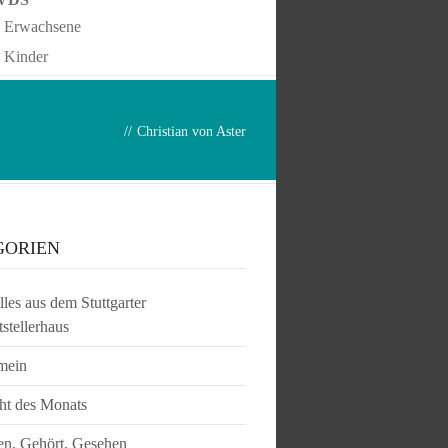
Erwachsene
Kinder
//
Christian von Aster
GORIEN
les aus dem Stuttgarter
tstellerhaus
mein
ht des Monats
en, Gehört, Gesehen