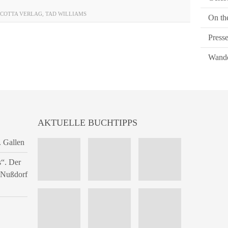
-COTTA VERLAG
,
TAD WILLIAMS
On th
Press
Wande
AKTUELLE BUCHTIPPS
. Gallen
s“. Der
n Nußdorf