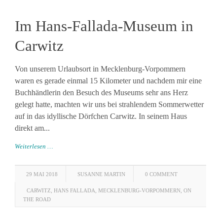
Im Hans-Fallada-Museum in
Carwitz
Von unserem Urlaubsort in Mecklenburg-Vorpommern
waren es gerade einmal 15 Kilometer und nachdem mir eine
Buchhändlerin den Besuch des Museums sehr ans Herz
gelegt hatte, machten wir uns bei strahlendem Sommerwetter
auf in das idyllische Dörfchen Carwitz. In seinem Haus
direkt am...
Weiterlesen …
29 MAI 2018
SUSANNE MARTIN
0 COMMENT
CARWITZ
,
HANS FALLADA
,
MECKLENBURG-VORPOMMERN
,
ON
THE ROAD