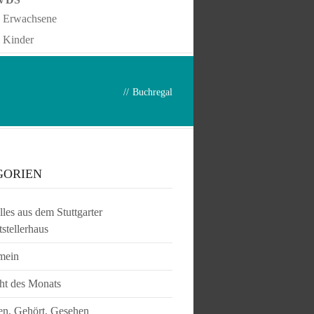
Erwachsene
Kinder
//
Buchregal
GORIEN
les aus dem Stuttgarter
tstellerhaus
mein
ht des Monats
en, Gehört, Gesehen