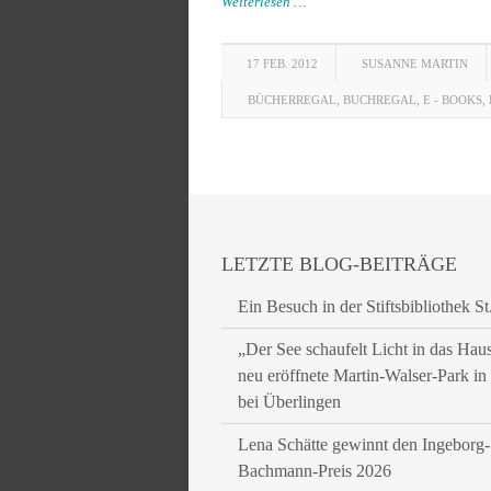
Weiterlesen …
17 FEB. 2012
SUSANNE MARTIN
BÜCHERREGAL
,
BUCHREGAL
,
E - BOOKS
,
LETZTE BLOG-BEITRÄGE
Ein Besuch in der Stiftsbibliothek St
„Der See schaufelt Licht in das Hau
neu eröffnete Martin-Walser-Park i
bei Überlingen
Lena Schätte gewinnt den Ingeborg-
Bachmann-Preis 2026