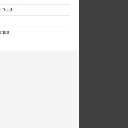
e Road
e
rlust