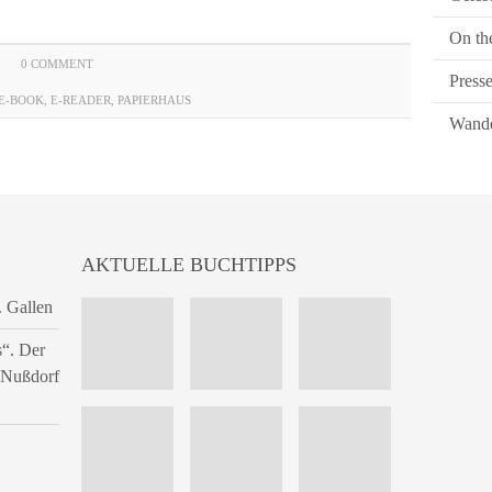
On th
0 COMMENT
Press
E-BOOK
,
E-READER
,
PAPIERHAUS
Wande
AKTUELLE BUCHTIPPS
. Gallen
s“. Der
n Nußdorf