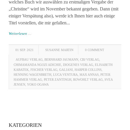
welches Buch wir auswählen zu erstmaligen Vergabe der
„Christine“ wird im November bekannt gegeben. Dann (mit
einiger Verspätung also), werde ich Ihnen hier auch einige
Titel vorstellen, die mir gefallen...
Weiterlesen …
01 SEP. 2021
SUSANNE MARTIN
0 COMMENT
AUFBAU VERLAG
,
BERNHARD JAUMANN
,
CBJ VERLAG
,
CHIMAMANDA NGOZI ADICHIE
,
DIOGENES VERLAG
,
ELISABETH
KABATEK
,
FISCHER VERLAG
,
GALIANI
,
HARPER COLLINS
,
HENNING WAGENBRETH
,
LUCA VENTURA
,
MAX ANNAS
,
PETER
HAMMER VERLAG
,
PETER ZANTINGH
,
ROWOHLT VERLAG
,
SVEA
JENSEN
,
YOKO OGAWA
KATEGORIEN