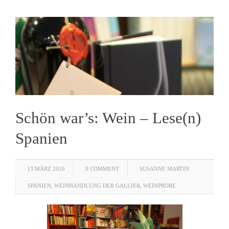
Schön war’s: Wein – Lese(n)
Spanien
13 MÄRZ 2016
0 COMMENT
SUSANNE MARTIN
SPANIEN
,
WEINHANDLUNG DER GALLIER
,
WEINPROBE