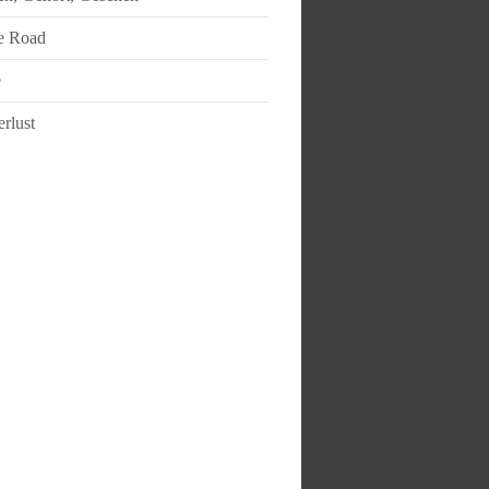
e Road
e
rlust