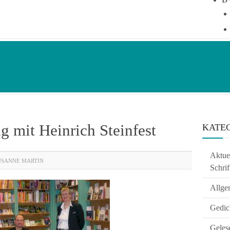
g mit Heinrich Steinfest
KATE
Aktuel
USANNE MARTIN
Schrif
Allge
Gedic
Geles