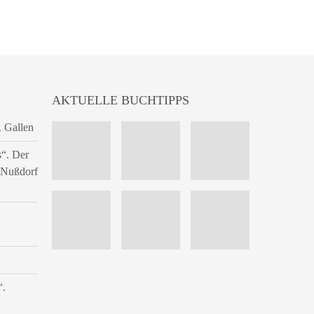
AKTUELLE BUCHTIPPS
. Gallen
s“. Der
n Nußdorf
“.