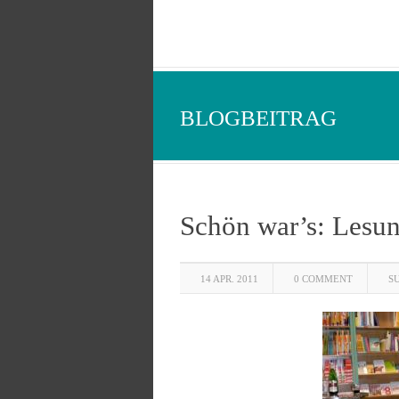
BLOGBEITRAG
Schön war’s: Lesun
14 APR. 2011
0 COMMENT
S