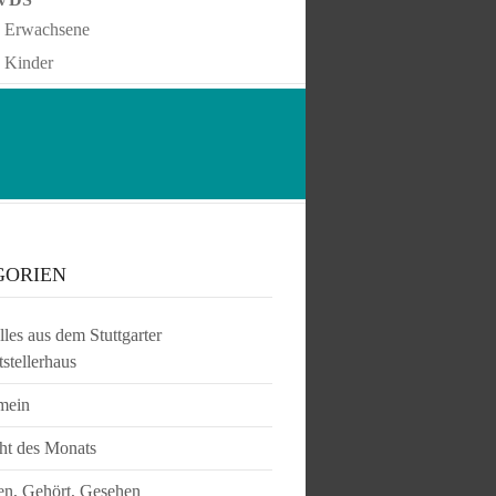
Erwachsene
Kinder
GORIEN
les aus dem Stuttgarter
tstellerhaus
mein
ht des Monats
en, Gehört, Gesehen