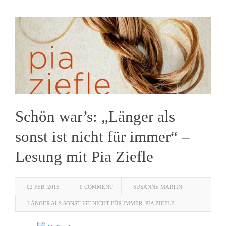
Schön war’s: „Länger als
sonst ist nicht für immer“ –
Lesung mit Pia Ziefle
02 FEB. 2015
0 COMMENT
SUSANNE MARTIN
LÄNGER ALS SONST IST NICHT FÜR IMMER
,
PIA ZIEFLE