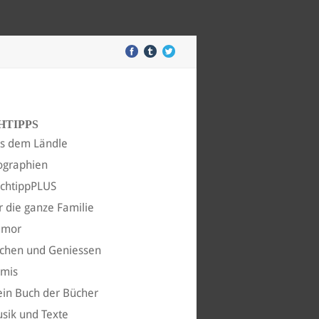
HTIPPS
s dem Ländle
ographien
chtippPLUS
r die ganze Familie
umor
chen und Geniessen
imis
in Buch der Bücher
sik und Texte