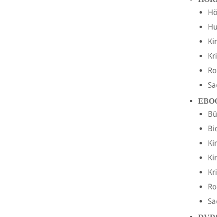
Hö
H
Ki
Kr
R
Sa
EBO
Bü
Bi
Ki
Ki
Kr
R
Sa