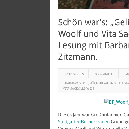
Schön war’s: „Gel
Woolf und Vita Sa
Lesung mit Barbar
Zitzmann.
23 NOV. 2015
0 COMMENT
S
BARBARA STOLL
,
BÜCHERFRAUEN STUTTGA
VITA SACKVILLE-WEST
Dieses Jahr war Großbritannien Ga
Stuttgarter BücherFrauen
Grund ge
Virginia Woolf und Vita Sackville