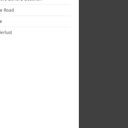
he Road
se
erlust