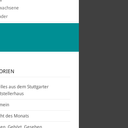
S
wachsene
nder
ORIEN
lles aus dem Stuttgarter
ftstellerhaus
emein
ht des Monats
en, Gehört, Gesehen