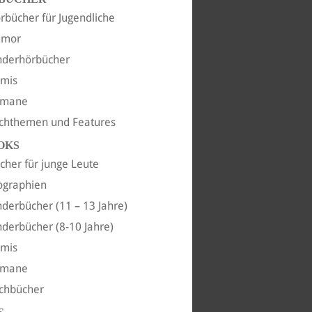
rbücher für Jugendliche
umor
nderhörbücher
imis
omane
chthemen und Features
OKS
cher für junge Leute
ographien
nderbücher (11 – 13 Jahre)
nderbücher (8-10 Jahre)
imis
omane
chbücher