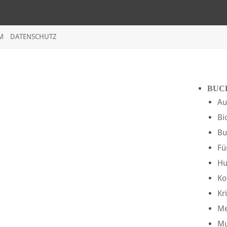
M
DATENSCHUTZ
BUC
Au
Bi
Bu
Fü
H
Ko
Kr
Me
Mu