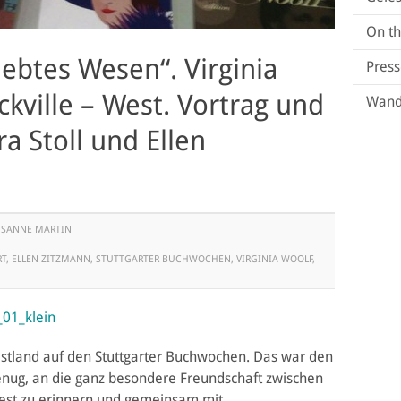
On t
iebtes Wesen“. Virginia
Pres
ckville – West. Vortrag und
Wand
a Stoll und Ellen
USANNE MARTIN
RT
,
ELLEN ZITZMANN
,
STUTTGARTER BUCHWOCHEN
,
VIRGINIA WOOLF
,
stland auf den Stuttgarter Buchwochen. Das war den
nug, an die ganz besondere Freundschaft zwischen
-West zu erinnern und gemeinsam mit