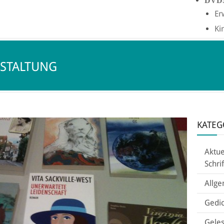
DVD
Er
Ki
STALTUNG
KATEG
Aktue
Schri
Allg
Gedic
Geles