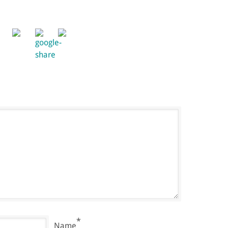
*
Name