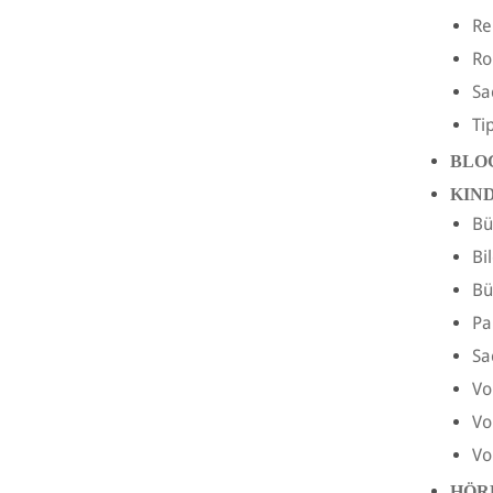
Re
R
Sa
Ti
BLO
KIN
Bü
Bi
Bü
Pa
Sa
Vo
Vo
Vo
HÖR