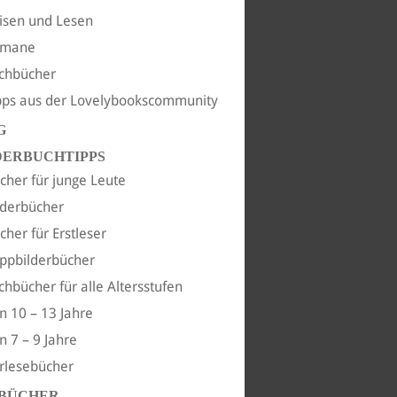
isen und Lesen
omane
chbücher
pps aus der Lovelybookscommunity
G
DERBUCHTIPPS
cher für junge Leute
lderbücher
cher für Erstleser
ppbilderbücher
chbücher für alle Altersstufen
n 10 – 13 Jahre
n 7 – 9 Jahre
rlesebücher
BÜCHER