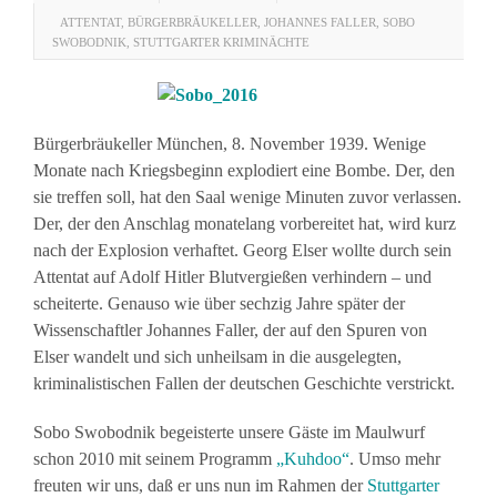
ATTENTAT
,
BÜRGERBRÄUKELLER
,
JOHANNES FALLER
,
SOBO
SWOBODNIK
,
STUTTGARTER KRIMINÄCHTE
Bürgerbräukeller München, 8. November 1939. Wenige
Monate nach Kriegsbeginn explodiert eine Bombe. Der, den
sie treffen soll, hat den Saal wenige Minuten zuvor verlassen.
Der, der den Anschlag monatelang vorbereitet hat, wird kurz
nach der Explosion verhaftet. Georg Elser wollte durch sein
Attentat auf Adolf Hitler Blutvergießen verhindern – und
scheiterte. Genauso wie über sechzig Jahre später der
Wissenschaftler Johannes Faller, der auf den Spuren von
Elser wandelt und sich unheilsam in die ausgelegten,
kriminalistischen Fallen der deutschen Geschichte verstrickt.
Sobo Swobodnik begeisterte unsere Gäste im Maulwurf
schon 2010 mit seinem Programm
„Kuhdoo“
. Umso mehr
freuten wir uns, daß er uns nun im Rahmen der
Stuttgarter