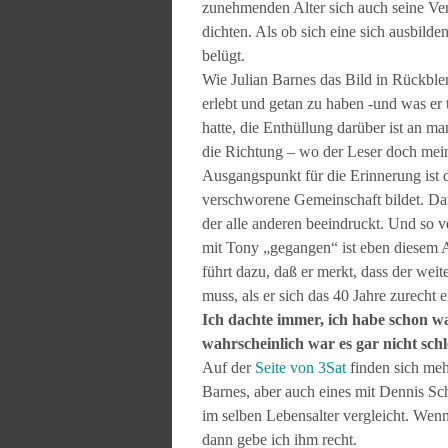
zunehmenden Alter sich auch seine Ve
dichten. Als ob sich eine sich ausbilde
belügt.
Wie Julian Barnes das Bild in Rückble
erlebt und getan zu haben -und was er
hatte, die Enthüllung darüber ist an 
die Richtung – wo der Leser doch mein
Ausgangspunkt für die Erinnerung ist 
verschworene Gemeinschaft bildet. Dann
der alle anderen beeindruckt. Und so v
mit Tony „gegangen“ ist eben diesem A
führt dazu, daß er merkt, dass der wei
muss, als er sich das 40 Jahre zurecht e
Ich dachte immer, ich habe schon wa
wahrscheinlich war es gar nicht sch
Auf der
Seite von 3Sat
finden sich mehr
Barnes, aber auch eines mit Dennis Sc
im selben Lebensalter vergleicht. Wen
dann gebe ich ihm recht.