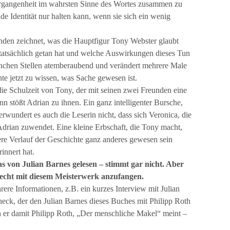
rgangenheit im wahrsten Sinne des Wortes zusammen zu
nde Identität nur halten kann, wenn sie sich ein wenig
nden zeichnet, was die Hauptfigur Tony Webster glaubt
 tatsächlich getan hat und welche Auswirkungen dieses Tun
manchen Stellen atemberaubend und verändert mehrere Male
te jetzt zu wissen, was Sache gewesen ist.
die Schulzeit von Tony, der mit seinen zwei Freunden eine
 stößt Adrian zu ihnen. Ein ganz intelligenter Bursche,
erwundert es auch die Leserin nicht, dass sich Veronica, die
drian zuwendet. Eine kleine Erbschaft, die Tony macht,
tere Verlauf der Geschichte ganz anderes gewesen sein
rinnert hat.
s von Julian Barnes gelesen – stimmt gar nicht. Aber
lecht mit diesem Meisterwerk anzufangen.
ere Informationen, z.B. ein kurzes Interview mit Julian
heck, der den Julian Barnes dieses Buches mit Philipp Roth
n er damit Philipp Roth, „Der menschliche Makel“ meint –