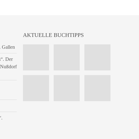
AKTUELLE BUCHTIPPS
. Gallen
s“. Der
n Nußdorf
“.