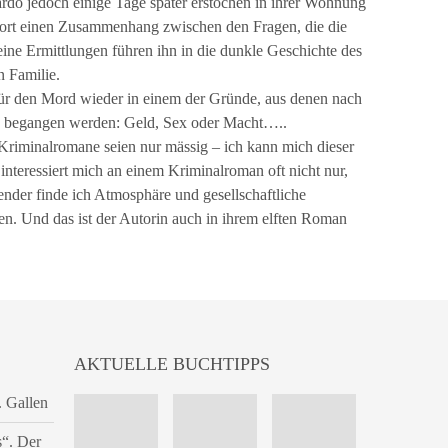
rdo jedoch einige Tage später erstochen in ihrer Wohnung
ofort einen Zusammenhang zwischen den Fragen, die die
eine Ermittlungen führen ihn in die dunkle Geschichte des
n Familie.
für den Mord wieder in einem der Gründe, aus denen nach
en begangen werden: Geld, Sex oder Macht…..
riminalromane seien nur mässig – ich kann mich dieser
interessiert mich an einem Kriminalroman oft nicht nur,
ender finde ich Atmosphäre und gesellschaftliche
en. Und das ist der Autorin auch in ihrem elften Roman
AKTUELLE BUCHTIPPS
. Gallen
s“. Der