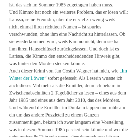
ist, das sich im Sommer 1985 zugetragen haben muss.
Und Kimmo hat noch ein weiteres Problem, das er lösen will:
Larissa, seine Freundin, über die er viel zu wenig weiß –
nicht einmal ihren richtigen Namen – ist spurlos
verschwunden, ohne ihm eine Nachricht zu hinterlassen. Ob
sie wiederkommen wird, weiß Kimmo nicht, denn sie hat
ihm ihren Hausschlüssel zurückgelassen. Und doch ist es
Larissa, die Kimmo den entscheidendenden Hinweis gibt,
was hinter den Morden stecken könnte.
Auch dieser Krimi von Jan Costin Wagner hat mich, wie
„Im
Winter der Löwen“
sofort gefesselt. Als Leserin wusste ich
auch dieses Mal mehr als die Ermittler, denn ich bekam in
Zwischenabschnitten 2 Tagebücher zu lesen – eines aus dem
Jahr 1985 und eines aus dem Jahr 2010, das des Mörders.
Und während die Ermittler im Dunkeln tappen und mühsam
ein um das andere Puzzleteil zu einem Ganzen
zusammenfügen, bekam ich zwar langsam eine Vorstellung,
was in diesem Sommer 1985 passiert sein könnte und wer die
geheimnisvolle Tote sein muss, aber dennoch war ich am