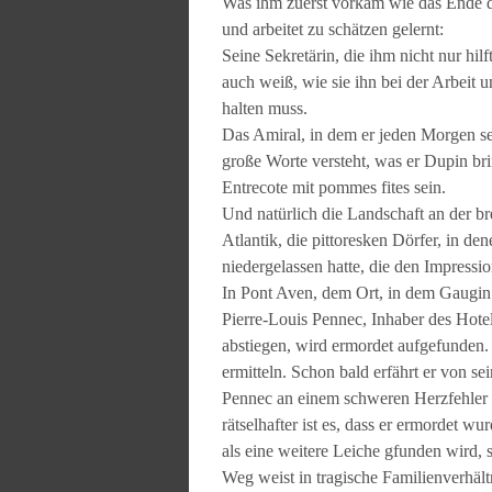
Was ihm zuerst vorkam wie das Ende der
und arbeitet zu schätzen gelernt:
Seine Sekretärin, die ihm nicht nur hil
auch weiß, wie sie ihn bei der Arbeit
halten muss.
Das Amiral, in dem er jeden Morgen se
große Worte versteht, was er Dupin br
Entrecote mit pommes fites sein.
Und natürlich die Landschaft an der br
Atlantik, die pittoresken Dörfer, in d
niedergelassen hatte, die den Impressi
In Pont Aven, dem Ort, in dem Gaugin v
Pierre-Louis Pennec, Inhaber des Hote
abstiegen, wird ermordet aufgefunden.
ermitteln. Schon bald erfährt er von s
Pennec an einem schweren Herzfehler l
rätselhafter ist es, dass er ermordet wu
als eine weitere Leiche gfunden wird, 
Weg weist in tragische Familienverhäl