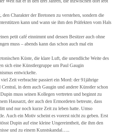
 Welt hat er in den drei Jahren, die inzwischen dort lebt
ft, den Charakter der Bretonen zu verstehen, sondern die
 unterstützen kann und wann sie ihm den Präfekten vom Hals
inen petit café einnimmt und dessen Besitzer auch ohne
ingen muss – abends kann das schon auch mal ein
etonischen Küste, die klare Luft, die unendliche Weite des
enen sich eine Künstlergruppe um Paul Gaugin
onismus entwickelte.
iel Zeit verbrachte passiert ein Mord: der 91jährige
l Central, in dem auch Gaugin und andere Künstler schon
 Dupin muss seinen Kollegen vertreten und beginnt zu
einem Hausarzt, der auch den Ermordeten betreute, dass
itt und nur noch kurze Zeit zu leben hatte. Umso
rde. Auch ein Motiv scheint es vorerst nicht zu geben. Erst
stösst Dupin auf eine kleine Ungereimtheit, die ihm den
tnisse und zu einem Kunstskandal…..