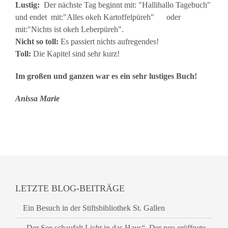
Lustig:
Der nächste Tag beginnt mit: "Hallihallo Tagebuch"
und endet mit:"Alles okeh Kartoffelpüreh" oder
mit:"Nichts ist okeh Leberpüreh".
Nicht so toll:
Es passiert nichts aufregendes!
Toll:
Die Kapitel sind sehr kurz!
Im großen und ganzen war es ein sehr lustiges Buch!
Anissa Marie
LETZTE BLOG-BEITRÄGE
Ein Besuch in der Stiftsbibliothek St. Gallen
„Der See schaufelt Licht in das Haus“. Der neu eröffnete