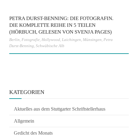
PETRA DURST-BENNING: DIE FOTOGRAFIN.
DIE KOMPLETTE REIHE IN 5 TEILEN
(HÖRBUCH, GELESEN VON SVENJA PAGES)
Berlin
,
Fotografie
,
Hollywood
,
Laichingen
,
Münsingen
,
Petra
Durst-Benning
,
Schwäbische Alb
KATEGORIEN
Aktuelles aus dem Stuttgarter Schriftstellerhaus
Allgemein
Gedicht des Monats