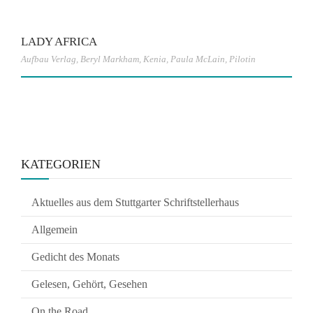
LADY AFRICA
Aufbau Verlag
,
Beryl Markham
,
Kenia
,
Paula McLain
,
Pilotin
KATEGORIEN
Aktuelles aus dem Stuttgarter Schriftstellerhaus
Allgemein
Gedicht des Monats
Gelesen, Gehört, Gesehen
On the Road