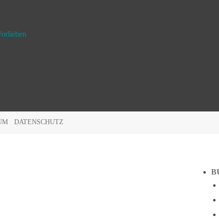
orlieben
UM
DATENSCHUTZ
B