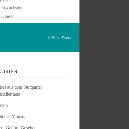
Erwachsene
Kinder
//
Horst Evers
GORIEN
les aus dem Stuttgarter
tstellerhaus
mein
ht des Monats
en, Gehört, Gesehen