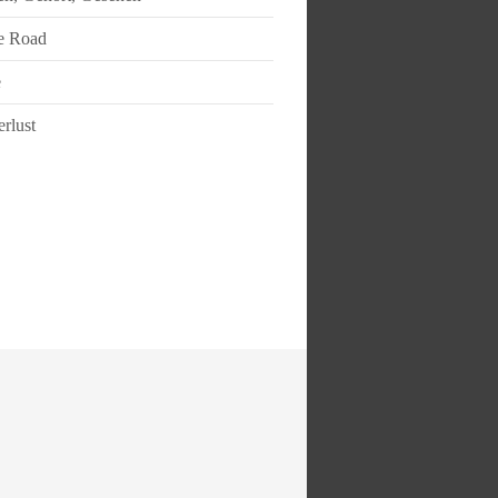
e Road
e
rlust