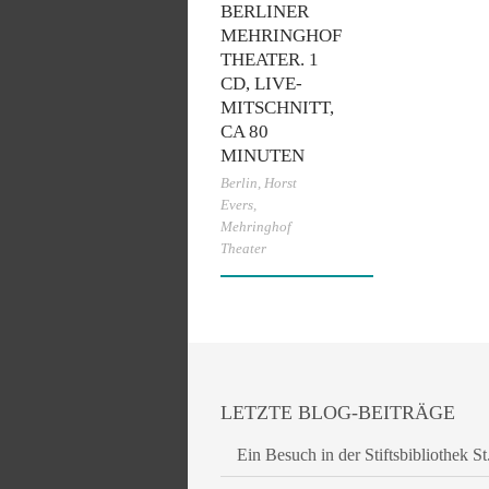
BERLINER
MEHRINGHOF
THEATER. 1
CD, LIVE-
MITSCHNITT,
CA 80
MINUTEN
Berlin
,
Horst
Evers
,
Mehringhof
Theater
LETZTE BLOG-BEITRÄGE
Ein Besuch in der Stiftsbibliothek St