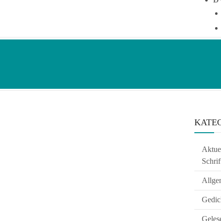
KATE
Aktuel
Schrif
Allge
Gedic
Geles