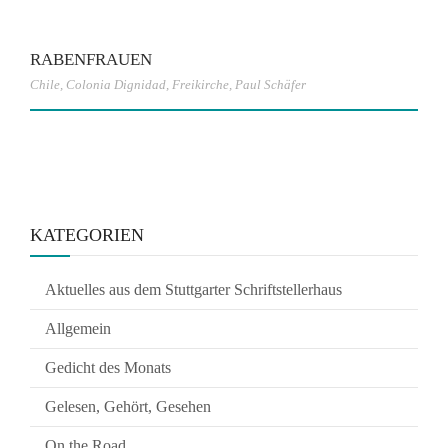
RABENFRAUEN
Chile
,
Colonia Dignidad
,
Freikirche
,
Paul Schäfer
KATEGORIEN
Aktuelles aus dem Stuttgarter Schriftstellerhaus
Allgemein
Gedicht des Monats
Gelesen, Gehört, Gesehen
On the Road