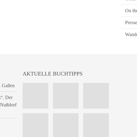
On th
Press
Wande
AKTUELLE BUCHTIPPS
. Gallen
s“. Der
n Nußdorf