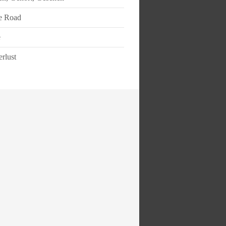
e Road
e
rlust