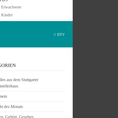
Erwachsene
Kinder
//
DTV
GORIEN
les aus dem Stuttgarter
tstellerhaus
mein
ht des Monats
en, Gehört, Gesehen