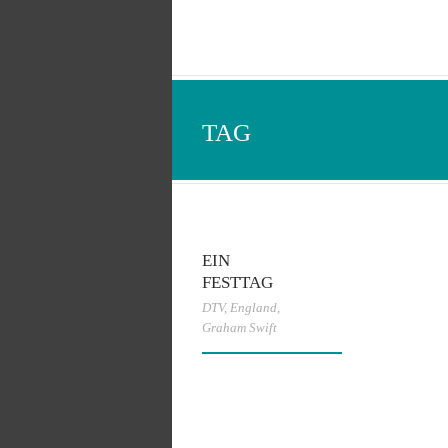
TAG
EIN
FESTTAG
DTV
,
England
,
Graham Swift