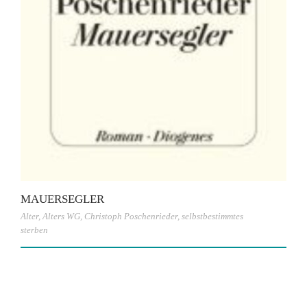
MAUERSEGLER
Alter
,
Alters WG
,
Christoph Poschenrieder
,
selbstbestimmtes
sterben