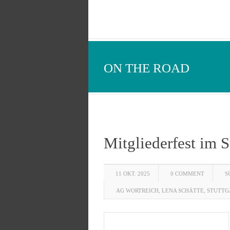
ON THE ROAD
Mitgliederfest im St
11 OKT. 2025
0 COMMENT
S
AG WORTREICH
,
LENA SCHÄTTE
,
STUTTG