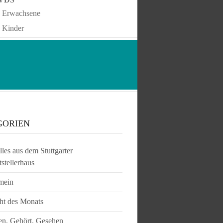
Erwachsene
Kinder
GORIEN
les aus dem Stuttgarter
tstellerhaus
mein
ht des Monats
en, Gehört, Gesehen