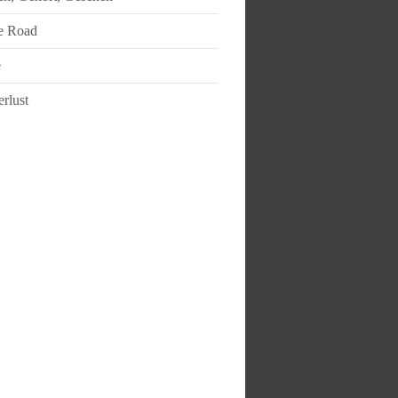
e Road
e
rlust