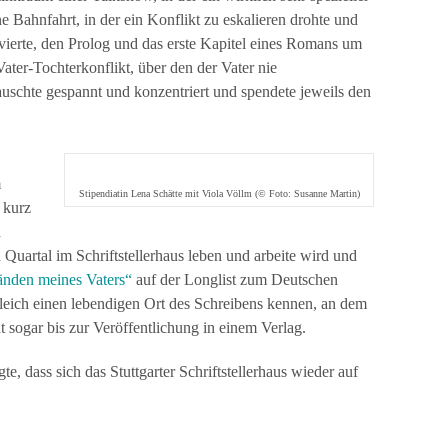
e Bahnfahrt, in der ein Konflikt zu eskalieren drohte und
vierte, den Prolog und das erste Kapitel eines Romans um
ater-Tochterkonflikt, über den der Vater nie
chte gespannt und konzentriert und spendete jeweils den
m
Stipendiatin Lena Schätte mit Viola Völlm (© Foto: Susanne Martin)
 kurz
a
n Quartal im Schriftstellerhaus leben und arbeite wird und
nden meines Vaters“
auf der Longlist zum Deutschen
gleich einen lebendigen Ort des Schreibens kennen, an dem
t sogar bis zur Veröffentlichung in einem Verlag.
te, dass sich das Stuttgarter Schriftstellerhaus wieder auf