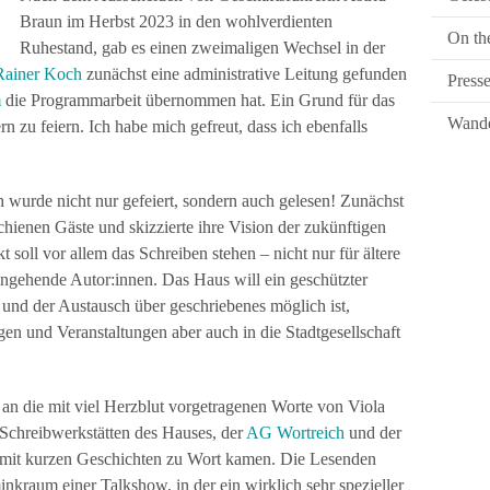
Braun im Herbst 2023 in den wohlverdienten
On th
Ruhestand, gab es einen zweimaligen Wechsel in der
Rainer Koch
zunächst eine administrative Leitung gefunden
Press
m
die Programmarbeit übernommen hat. Ein Grund für das
Wande
 zu feiern. Ich habe mich gefreut, dass ich ebenfalls
 wurde nicht nur gefeiert, sondern auch gelesen! Zunächst
chienen Gäste und skizzierte ihre Vision der zukünftigen
 soll vor allem das Schreiben stehen – nicht nur für ältere
angehende Autor:innen. Das Haus will ein geschützter
 und der Austausch über geschriebenes möglich ist,
ngen und Veranstaltungen aber auch in die Stadtgesellschaft
 an die mit viel Herzblut vorgetragenen Worte von Viola
 Schreibwerkstätten des Hauses, der
AG Wortreich
und der
mit kurzen Geschichten zu Wort kamen. Die Lesenden
kraum einer Talkshow, in der ein wirklich sehr spezieller