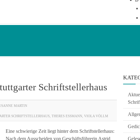
KATE
uttgarter Schriftstellerhaus
Aktuel
Schrif
USANNE MARTIN
Allge
ARTER SCHRIFTSTELLERHAUS
,
THERES ESSMANN
,
VIOLA VÖLLM
Gedic
Eine schwierige Zeit liegt hinter dem Schriftstellerhaus:
Nach dem Ausscheiden von Geschäftsführerin Astrid
Geles