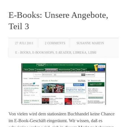
E-Books: Unsere Angebote,
Teil 3
27 JULI 2011
2 COMMENTS
SUSANNE MARTIN
E - BOOKS
,
E-BOOKSHOPS
,
E-READER
,
LIBREKA
,
LIBRI
Von vielen wird dem stationären Buchhandel keine Chance
im E-Book-Geschäft eingeräumt. Wir wissen, daß es