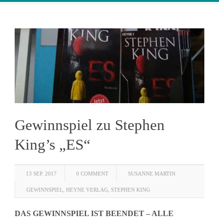
Gewinnspiel zu Stephen
King’s „ES“
13 SEP. 2017
0 COMMENT
SUSANNE MARTIN
GEWINNSPIEL
,
HEYNE VERLAG
,
STEPHEN KING
DAS GEWINNSPIEL IST BEENDET – ALLE