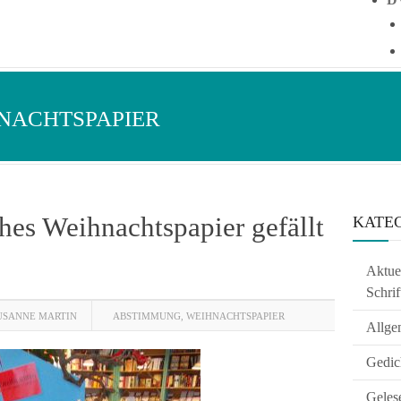
NACHTSPAPIER
es Weihnachtspapier gefällt
KATE
Aktuel
Schrif
USANNE MARTIN
ABSTIMMUNG
,
WEIHNACHTSPAPIER
Allge
Gedic
Geles