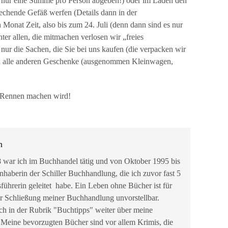
te nur eine Stimme pro Person abgeben!) oder im Laden den
rechende Gefäß werfen (Details dann in der
Monat Zeit, also bis zum 24. Juli (denn dann sind es nur
er allen, die mitmachen verlosen wir „freies
ur die Sachen, die Sie bei uns kaufen (die verpacken wir
auch alle anderen Geschenke (ausgenommen Kleinwagen,
s Rennen machen wird!
n
 war ich im Buchhandel tätig und von Oktober 1995 bis
nhaberin der Schiller Buchhandlung, die ich zuvor fast 5
sführerin geleitet habe. Ein Leben ohne Bücher ist für
r Schließung meiner Buchhandlung unvorstellbar.
ch in der Rubrik "Buchtipps" weiter über meine
 Meine bevorzugten Bücher sind vor allem Krimis, die