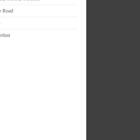
e Road
e
rlust