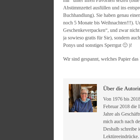
mir“ unter Ihren Favoriten setzen (bit
Abstimmzettel ausfüllen und ins entsp
Buchhandlung). Sie haben genau einen 
noch 5 Monate bis Weihnachten!!!). Unt
Geschenkeverpacken“, und zwar nicht n
ja sowieso gratis für Sie), sondern 
Ponys und sonstiges Sperrgut 🙂 )!
Wir sind gespannt, welches Papier da
Über die Autori
Von 1976 bis 2018
Februar 2018 die I
Jahre als Geschäft
mich auch nach de
Deshalb schreibe i
Lektüreeindrücke.