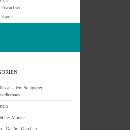
Erwachsene
Kinder
GORIEN
les aus dem Stuttgarter
tstellerhaus
mein
ht des Monats
en, Gehört, Gesehen