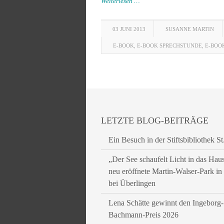
Weiterlesen …
03 JUNI 2013
SUSANNE MARTIN
E-BOOK
,
E-BOOK SPRECHSTUNDE
,
E-BOO
LETZTE BLOG-BEITRÄGE
Ein Besuch in der Stiftsbibliothek St
„Der See schaufelt Licht in das Hau
neu eröffnete Martin-Walser-Park i
bei Überlingen
Lena Schätte gewinnt den Ingeborg-
Bachmann-Preis 2026