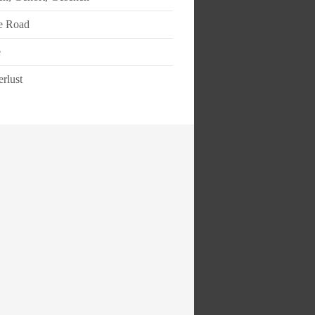
e Road
e
rlust