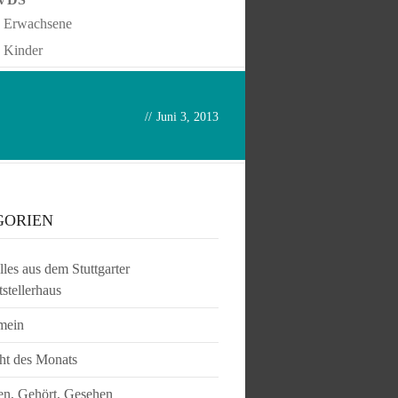
Erwachsene
Kinder
//
Juni 3, 2013
GORIEN
les aus dem Stuttgarter
tstellerhaus
mein
ht des Monats
en, Gehört, Gesehen