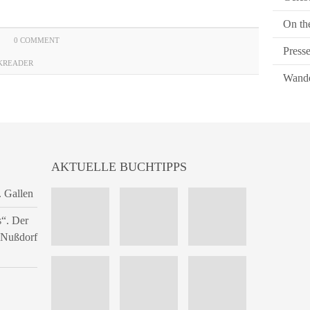
On th
0 COMMENT
Press
KREADER
Wande
AKTUELLE BUCHTIPPS
. Gallen
s“. Der
n Nußdorf