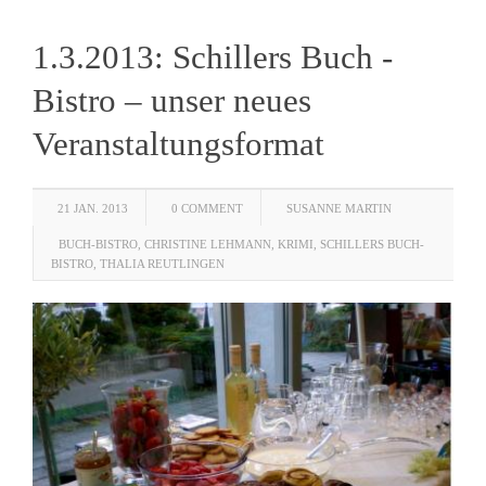
1.3.2013: Schillers Buch -
Bistro – unser neues
Veranstaltungsformat
21 JAN. 2013
0 COMMENT
SUSANNE MARTIN
BUCH-BISTRO
,
CHRISTINE LEHMANN
,
KRIMI
,
SCHILLERS BUCH-
BISTRO
,
THALIA REUTLINGEN