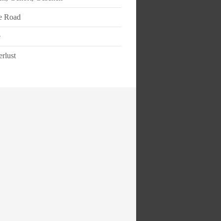
e Road
e
rlust