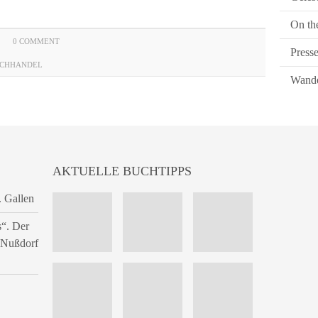
On th
0 COMMENT
Press
UCHHANDEL
Wande
AKTUELLE BUCHTIPPS
. Gallen
s“. Der
n Nußdorf