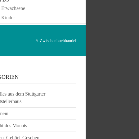
Erwachsene
Kinder
//
Zwischenbuchhandel
GORIEN
les aus dem Stuttgarter
tstellerhaus
mein
ht des Monats
en, Gehört, Gesehen