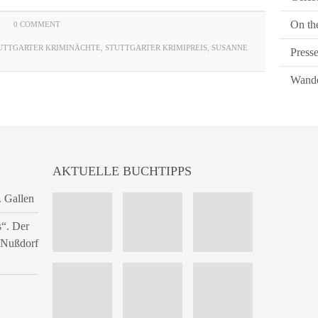
On th
0 COMMENT
UTTGARTER KRIMINÄCHTE
,
STUTTGARTER KRIMIPREIS
,
SUSANNE
Press
Wande
AKTUELLE BUCHTIPPS
. Gallen
s“. Der
n Nußdorf