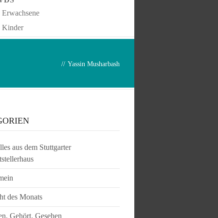
Erwachsene
Kinder
//
Yassin Musharbash
GORIEN
les aus dem Stuttgarter
tstellerhaus
mein
ht des Monats
en, Gehört, Gesehen