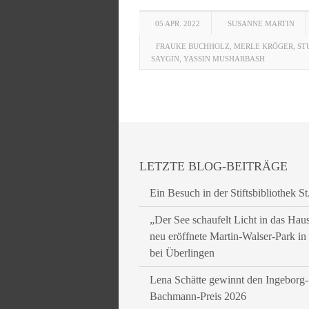
05 APR. 2022
SUSANNE MARTIN
FRAUKE BUCHHOLZ
,
MERLE KRÖGER
,
ST
SAYGIN
,
YASSIN MUSHARBASH
LETZTE BLOG-BEITRÄGE
Ein Besuch in der Stiftsbibliothek St
„Der See schaufelt Licht in das Hau
neu eröffnete Martin-Walser-Park i
bei Überlingen
Lena Schätte gewinnt den Ingeborg-
Bachmann-Preis 2026