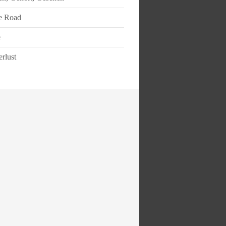
e Road
e
rlust